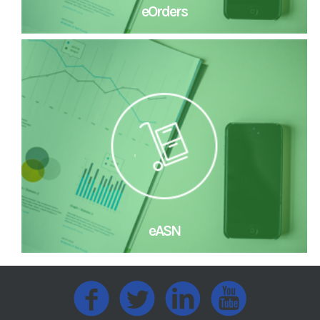
eOrders
eASN